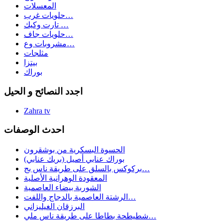
المعسلات
حلويات غرب…
تارت وكيك …
حلويات جاف…
مشروبات وع…
مثلجات
بيتزا
بوراك
اجدد النصائح و الحيل
Zahra tv
احدث الوصفات
الحسوة البسكرية من بوشقرون
بوراك عنابي أصيل (بريك عنابي)
بركوكس بالسلق على طريقة ناس بج…
المعقودة الوهرانية الأصلية
الشوربة بيضاء العاصمية
الرشتة العاصمية بالدجاج واللفت…
البرزقان الغيليزاني
شطيطحة بطاطا على طريقة ناس ملي…