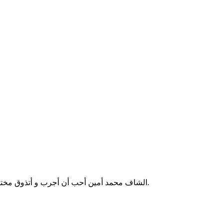
الشاف محمد أمين أحب أن أجرب و أتذوق مختلف الأطباق من مختلف البلدان، لذلك سأخذكم في جولة في المطابخ العالمية و أقدم لكم أشهى و أرقى الأطباق بطريقة سهلة و ناجحة.