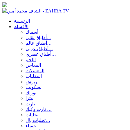
الرئيسية
الأقسام
أسماك
أطباق تقلي…
أطباق عالم…
أطباق عربي…
أطباق عصري…
اللحم
المعاجن
المعسلات
المقليات
بريوش
بسكويت
بوراك
بيتزا
تارت
تارت وكيك …
تحليات
تحليات بال…
حساء