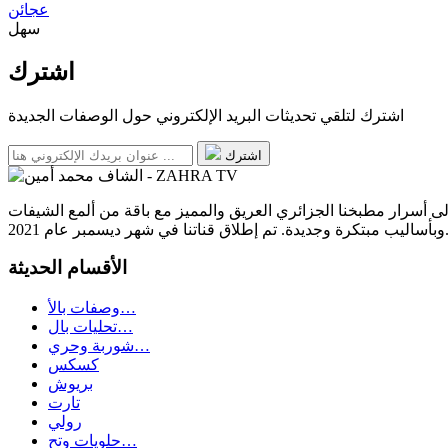
عجائن
سهل
اشترك
اشترك لتلقي تحديثات البريد الإلكتروني حول الوصفات الجديدة
اشترك
لى أسرار مطبخنا الجزائري العريق والمميز مع باقة من ألمع الشيفات
وجديدة. تم إطلاق قناتنا في شهر ديسمبر عام 2021.
الأقسام الحديثة
وصفات بالأ…
تحليات بال…
شوربة وحري…
كسكس
بريوش
تارت
رولي
حلويات وتح…