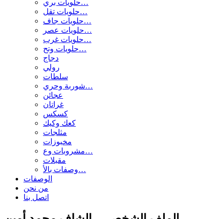
حلويات بري…
حلويات تقل…
حلويات جاف…
حلويات عصر…
حلويات غرب…
حلويات وتح…
دجاج
رولي
سلطات
شوربة وحري…
عجائن
غراتان
كسكس
كعك وكيك
مثلجات
مخبوزات
مشروبات وع…
مقبلات
وصفات بالأ…
الوصفات
من نحن
اتصل بنا
الملف الشخصي - الشاف محمد أمين