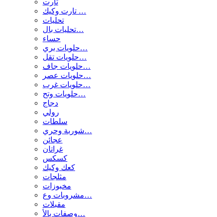
تارت
تارت وكيك …
تحليات
تحليات بال…
حساء
حلويات بري…
حلويات تقل…
حلويات جاف…
حلويات عصر…
حلويات غرب…
حلويات وتح…
دجاج
رولي
سلطات
شوربة وحري…
عجائن
غراتان
كسكس
كعك وكيك
مثلجات
مخبوزات
مشروبات وع…
مقبلات
وصفات بالأ…