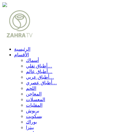
الرئيسية
الأقسام
أسماك
أطباق تقلي…
أطباق عالم…
أطباق عربي…
أطباق عصري…
اللحم
المعاجن
المعسلات
المقليات
بريوش
بسكويت
بوراك
بيتزا