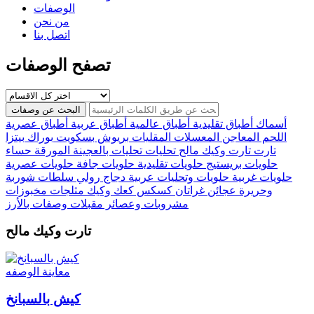
الوصفات
من نحن
اتصل بنا
تصفح الوصفات
البحث عن وصفات
أسماك
أطباق تقليدية
أطباق عالمية
أطباق عربية
أطباق عصرية
اللحم
المعاجن
المعسلات
المقليات
بريوش
بسكويت
بوراك
بيتزا
تارت
تارت وكيك مالح
تحليات
تحليات بالعجينة المورقة
حساء
حلويات بريستيج
حلويات تقليدية
حلويات جافة
حلويات عصرية
حلويات غربية
حلويات وتحليات عربية
دجاج
رولي
سلطات
شوربة
وحريرة
عجائن
غراتان
كسكس
كعك وكيك
مثلجات
مخبوزات
مشروبات وعصائر
مقبلات
وصفات بالأرز
تارت وكيك مالح
معاينة الوصفه
كيش بالسبانخ