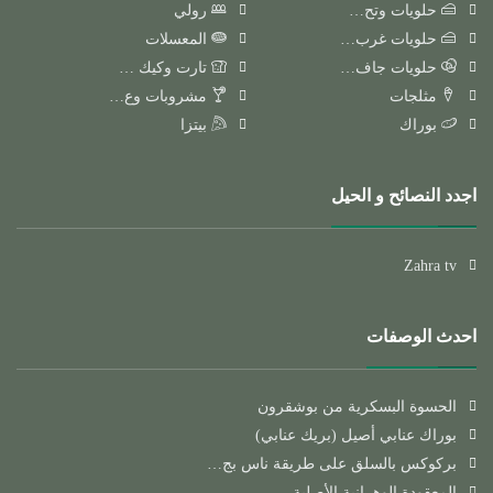
حلويات وتح…
رولي
حلويات غرب…
المعسلات
حلويات جاف…
تارت وكيك …
مثلجات
مشروبات وع…
بوراك
بيتزا
اجدد النصائح و الحيل
Zahra tv
احدث الوصفات
الحسوة البسكرية من بوشقرون
بوراك عنابي أصيل (بريك عنابي)
بركوكس بالسلق على طريقة ناس بج…
المعقودة الوهرانية الأصلية