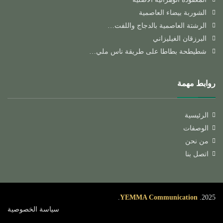
الشوربة بيضاء العاصمية
الرشتة العاصمية بالدجاج واللفت…
البرزقان الغيليزاني
شطيطحة بطاطا على طريقة ناس ملي…
روابط مهمة
الرئيسية
الوصفات
من نحن
اتصل بنا
.
YEMMA Communication
2025.
سياسة الخصوصية