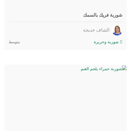
شوربة فريك بالسمك
الشاف خديجة
شوربة وحريرة
متوسط