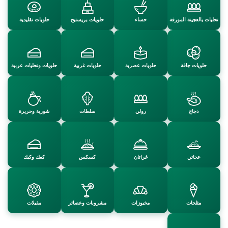
تحليات بالعجينة المورقة
حساء
حلويات بريستيج
حلويات تقليدية
حلويات جافة
حلويات عصرية
حلويات غربية
حلويات وتحليات عربية
دجاج
رولي
سلطات
شوربة وحريرة
عجائن
غراتان
كسكس
كعك وكيك
مثلجات
مخبوزات
مشروبات وعصائر
مقبلات