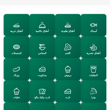
حلويات تقل…
حلويات بري…
حساء
تحليات بال…
حلويات وتح…
حلويات غرب…
حلويات عصر…
حلويات جاف…
أسماك
أطباق تقليدية
أطباق عالمية
أطباق عربية
شوربة وحري…
سلطات
رولي
دجاج
كعك وكيك
كسكس
غراتان
عجائن
أطباق عصرية
اللحم
المعاجن
المعسلات
مقبلات
مشروبات وع…
مخبوزات
مثلجات
وصفات بالأ…
المقليات
بريوش
بسكويت
بوراك
الوصفات
من نحن
بيتزا
تارت
تارت وكيك مالح
تحليات
اتصل بنا