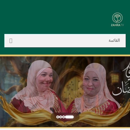
القائمة
الرئيسية
الأقسام
أطباق عربي…
أطباق عالم…
أطباق تقلي…
أسماك
المعسلات
المعاجن
اللحم
أطباق عصري…
بوراك
بسكويت
بريوش
المقليات
تحليات
تارت وكيك …
تارت
بيتزا