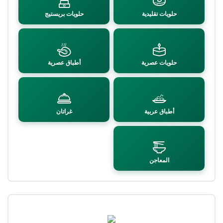
حلويات تقليدية
حلويات بريستيج
حلويات عصرية
أطباق عصرية
أطباق عربية
غراتان
المعاجن