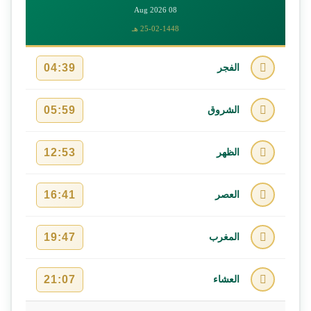
08 Aug 2026
25-02-1448 هـ
04:39
الفجر
05:59
الشروق
12:53
الظهر
16:41
العصر
19:47
المغرب
21:07
العشاء