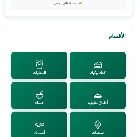
تحديث تلقائي يومي
الأقسام
كعك وكيك
المقليات
أطباق تقليدية
حساء
سلطات
أسماك