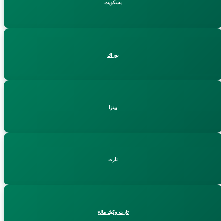
بسكويت
بوراك
بيتزا
تارت
تارت وكيك مالح