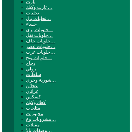
تارت
تارت وكيك …
تحليات
تحليات بال…
حساء
حلويات بري…
حلويات تقل…
حلويات جاف…
حلويات عصر…
حلويات غرب…
حلويات وتح…
دجاج
رولي
سلطات
شوربة وحري…
عجائن
غراتان
كسكس
كعك وكيك
مثلجات
مخبوزات
مشروبات وع…
مقبلات
وصفات بالأ…