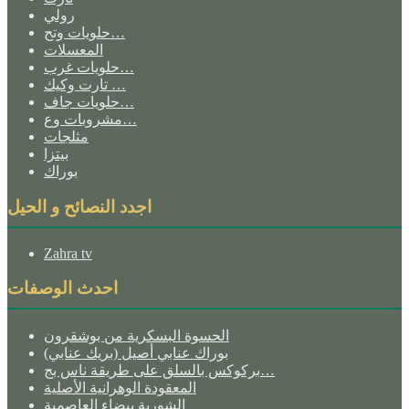
رولي
حلويات وتح…
المعسلات
حلويات غرب…
تارت وكيك …
حلويات جاف…
مشروبات وع…
مثلجات
بيتزا
بوراك
اجدد النصائح و الحيل
Zahra tv
احدث الوصفات
الحسوة البسكرية من بوشقرون
بوراك عنابي أصيل (بريك عنابي)
بركوكس بالسلق على طريقة ناس بج…
المعقودة الوهرانية الأصلية
الشوربة بيضاء العاصمية