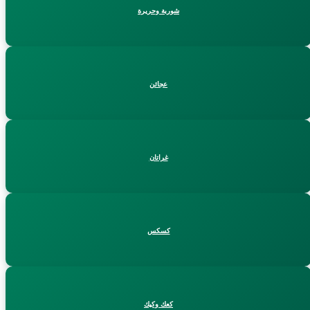
شوربة وحريرة
عجائن
غراتان
كسكس
كعك وكيك