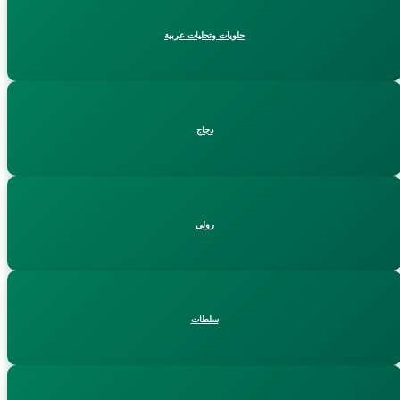
حلويات وتحليات عربية
دجاج
رولي
سلطات