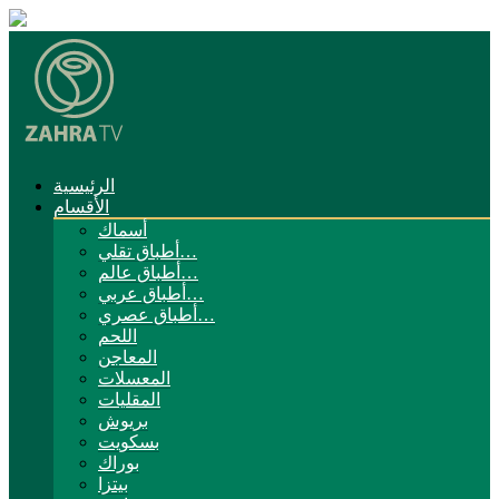
الرئيسية
الأقسام
أسماك
أطباق تقلي…
أطباق عالم…
أطباق عربي…
أطباق عصري…
اللحم
المعاجن
المعسلات
المقليات
بريوش
بسكويت
بوراك
بيتزا