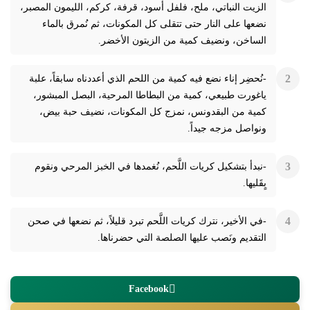
الزيت النباتي، ملح، فلفل أسود، قرفة، كركم، الليمون المصبر،
نضعها على النار حتى تتقلى كل المكونات، ثم نُمرق بالماء
الساخن، ونضيف كمية من الزيتون الأخضر.
-نُحضِر إناء نضع فيه كمية من اللحم الذي أعددناه سابقاً، علبة
ياغورت طبيعي، كمية من البطاطا المرحية، البصل المبشور،
كمية من البقدونس، نمزج كل المكونات، نضيف حبة بيض،
ونواصل مزجه جيداً.
-نبدأ بتشكيل كريات اللَّحم، نُغمدها في الخبز المرحي ونقوم
بٍقَليها.
-في الأخير، نترك كريات اللَّحم تبرد قليلاً، ثم نضعها في صحن
التقديم ونَصب عليها الصلصة التي حضرناها.
Facebook