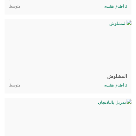
أطباق تقليدية
متوسط
المشلوش
أطباق تقليدية
متوسط