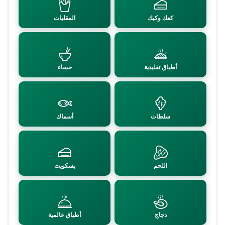
كعك وكيك
المقليات
أطباق تقليدية
حساء
سلطات
أسماك
اللحم
بسكويت
دجاج
أطباق عالمية