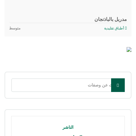
مدربل بالباذنجان
أطباق تقليدية
متوسط
الناشر