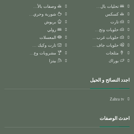
تحليات بال…
وصفات بالأ…
كسكس
شوربة وحري…
تارت
بريوش
حلويات وتح…
رولي
حلويات غرب…
المعسلات
حلويات جاف…
تارت وكيك …
مثلجات
مشروبات وع…
بوراك
بيتزا
اجدد النصائح و الحيل
Zahra tv
احدث الوصفات