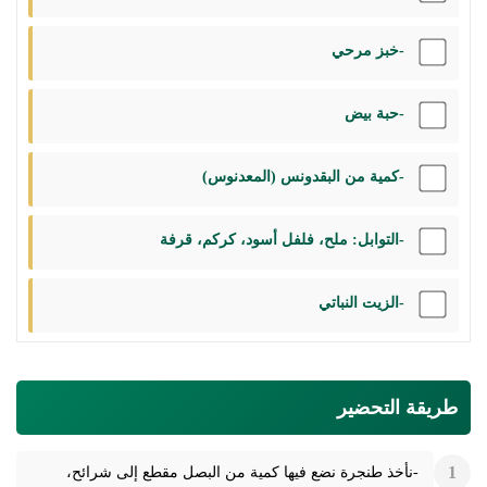
-خبز مرحي
-حبة بيض
-كمية من البقدونس (المعدنوس)
-التوابل: ملح، فلفل أسود، كركم، قرفة
-الزيت النباتي
طريقة التحضير
-نأخذ طنجرة نضع فيها كمية من البصل مقطع إلى شرائح،