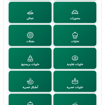
مخبوزات
عجائن
تحليات
مقبلات
حلويات تقليدية
حلويات بريستيج
حلويات عصرية
أطباق عصرية