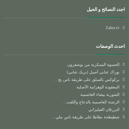
اجدد النصائح و الحيل
Zahra tv
احدث الوصفات
الحسوة البسكرية من بوشقرون
بوراك عنابي أصيل (بريك عنابي)
بركوكس بالسلق على طريقة ناس بج…
المعقودة الوهرانية الأصلية
الشوربة بيضاء العاصمية
الرشتة العاصمية بالدجاج واللفت…
البرزقان الغيليزاني
شطيطحة بطاطا على طريقة ناس ملي…