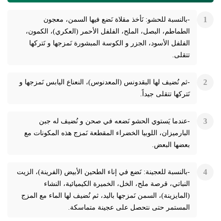
-بالنسبة للحشو: نَأخذ مقلاة نَضع فيها السمن، معجون
الطماطم، البصل، الملح، الفلفل الأحمر (العكري)، الكمون،
الفلفل الأسود، الجزر و الكوسة المبشورة نَمزجها و نَتركها
تتقلى.
-ثم نُضيف لها البقدونس (المعدنوس)، النعناع اليابس نَمزجها و
نَتركها تتقلى جيداً.
-عندما يَستوي الحشو نَضعه في صحن و نُضيف له جبن
البارميزان، اللوبيا الخضراء المقطعة نَمزج هذه المكونات مع
بعضها البعض.
-بالنسبة للعجينة: نَضع في إناء الطحين الأبيض (الفرينة)، الزيت
النباتي، قرصة ملح، الخل، الخميرة الكيميائية، النشاء
(المايزينة)، السمن نَمزجها باليد، ثم نُضيف لها الماء مع المزج
المستمر حتى نتحصل على عجينة متماسكة.