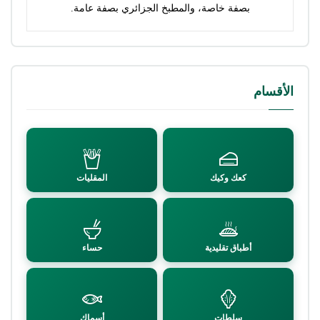
بصفة خاصة، والمطبخ الجزائري بصفة عامة.
الأقسام
كعك وكيك
المقليات
أطباق تقليدية
حساء
سلطات
أسماك