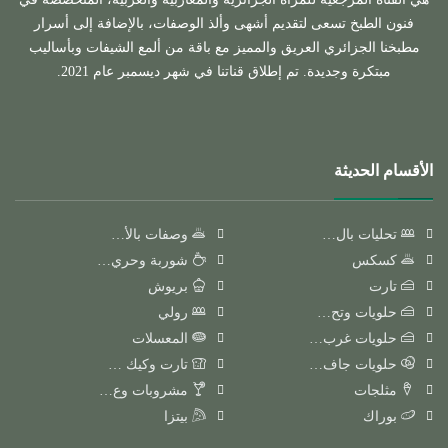
فنون الطبخ تسعى لتقديم أشهى وألذ الوصفات، بالإضافة إلى أسرار
مطبخنا الجزائري العريق والمميز مع باقة من ألمع الشيفات وبأساليب
مبتكرة وجديدة. تم إطلاق قناتنا في شهر ديسمبر عام 2021.
الأقسام الحديثة
تحليات بال…
وصفات بالأ…
كسكس
شوربة وحري…
تارت
بريوش
حلويات وتح…
رولي
حلويات غرب…
المعسلات
حلويات جاف…
تارت وكيك …
مثلجات
مشروبات وع…
بوراك
بيتزا