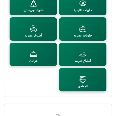
حلويات تقليدية
حلويات بريستيج
حلويات عصرية
أطباق عصرية
أطباق عربية
غراتان
المعاجن