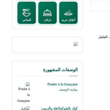
أطباق عربية
غراتان
المعاجن
 الفلفل
الوصفات المشهورة
Poulet à la française
معاينة الوصفه
كيك بالشوكولاطة والزبيب