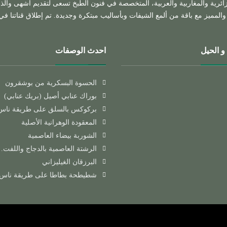
زائرية والمغاربية والعربية، المتخصصة في فنون الطبخ تسعى لتقديم أشهى وألذ
المميز مع باقة من ألمع الشيفات وبأساليب مبتكرة وجديدة. تم إطلاق قناتنا في شه
و الحيل
احدث الوصفات
الحسوة البسكرية من بوشقرون
بوراك عنابي أصيل (بريك عنابي)
بركوكس بالسلق على طريقة ناس
المعقودة الوهرانية الأصلية
الشوربة بيضاء العاصمية
الرشتة العاصمية بالدجاج واللفت
البرزقان الغيليزاني
شطيطحة بطاطا على طريقة ناس