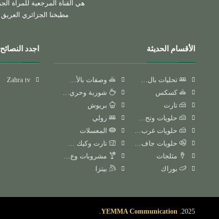
هي القناة المرجعية للمرأة الج
مطبخنا الجزائري العريق و
الأقسام الحديثة
اجدد النصائح 
تحليات بال…
وصفات بالأ…
Zahra tv
كسكس
شوربة وحري…
تارت
بريوش
حلويات وتح…
رولي
حلويات غرب…
المعسلات
حلويات جاف…
تارت وكيك …
مثلجات
مشروبات وع…
بوراك
بيتزا
.
YEMMA Communication
2025.