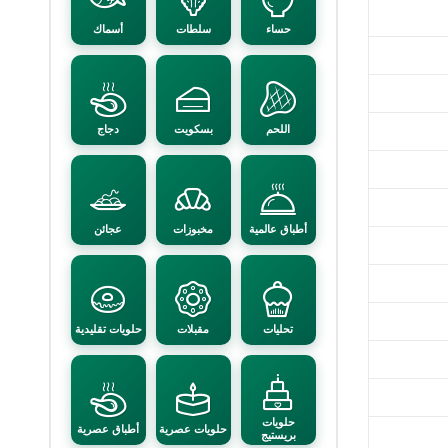
حساء
سلطات
أسماك
اللحم
بسكويت
دجاج
أطباق عالمية
مخبوزات
عجائن
تحليات
مقبلات
حلويات تقليدية
حلويات
حلويات عصرية
أطباق عصرية
بريستيج