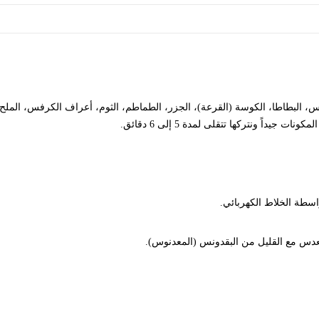
دس، البطاطا، الكوسة (القرعة)، الجزر، الطماطم، الثوم، أعراف الكرفس، الملح،
داً ونتركها تتقلى لمدة 5 إلى 6 دقائق.
بواسطة الخلاط الكهربائي.
لعدس مع القليل من البقدونس (المعدنوس).