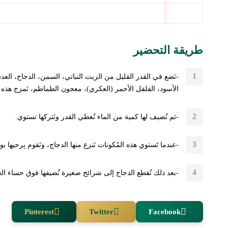
طريقة التحضير
-نَضع في القدر القليل من الزيت النباتي، السمن، الدجاج، الع
الأسود، الفلفل الأحمر (العكري)، معجون الطماطم، نَمزج هذه المكونات جي
-ثم نُضيف لها كمية من الماء نُغطي القدر ونَتركها تستوي.
-عندما تَستوي هذه المُكونات نَنزع منها الدجاج، ونَقوم بِرحيها 
-بعد ذلك نُقطع الدجاج إلى شرائح صغيرة نُضيفها فوق حساء ا
Pinterest
Twitter
Facebook