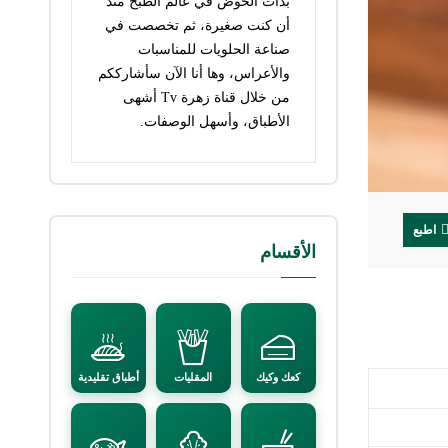
بدأت الخوض في عالم الطبخ منذ
أن كنت صغيرة، ثم تخصصت في
صناعة الحلويات للمناسبات
والأعراس، وها أنا الآن سأشارككم
من خلال قناة زهرة Tv أشهى
الأطباق، وأسهل الوصفات.
اطبع
الأقسام
كعك وكيك
المقليات
أطباق تقليدية