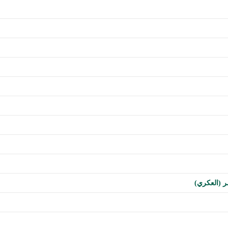
مر (العكري)