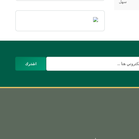
سهل
اشترك